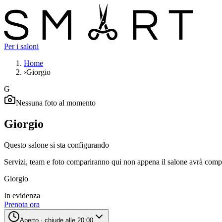
Per i saloni
Home
›
Giorgio
G
Nessuna foto al momento
Giorgio
Questo salone si sta configurando
Servizi, team e foto compariranno qui non appena il salone avrà compl
Giorgio
In evidenza
Prenota ora
Aperto
· chiude alle 20:00